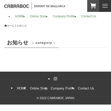
HOME
Online Shop
Company Profile
Contact Us
ホーム
お知らせ
お知らせ
– category –
HOME
Online Shop
Company Profile
Contact Us
©
2022 CABRABOC JAPAN