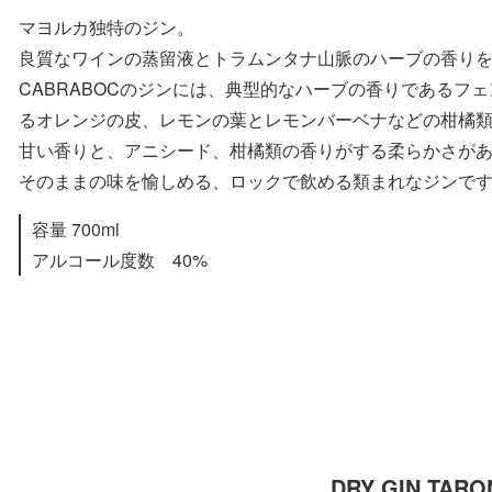
マヨルカ独特のジン。
良質なワインの蒸留液とトラムンタナ山脈のハーブの香り
CABRABOCのジンには、典型的なハーブの香りであるフ
るオレンジの皮、レモンの葉とレモンバーベナなどの柑橘
甘い香りと、アニシード、柑橘類の香りがする柔らかさが
そのままの味を愉しめる、ロックで飲める類まれなジンで
容量 700ml
アルコール度数 40%
DRY GIN TARO