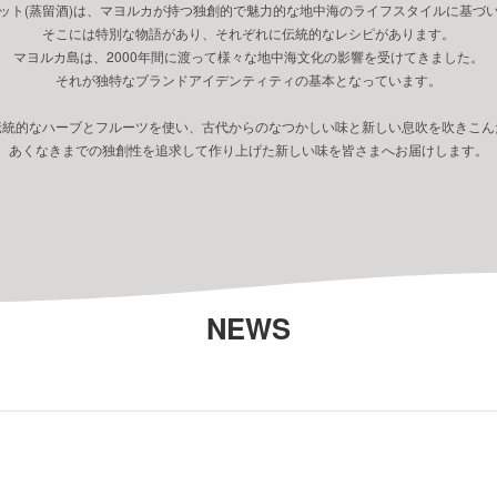
ット(蒸留酒)は、マヨルカが持つ独創的で魅力的な地中海のライフスタイルに基づ
そこには特別な物語があり、それぞれに伝統的なレシピがあります。
マヨルカ島は、2000年間に渡って様々な地中海文化の影響を受けてきました。
それが独特なブランドアイデンティティの基本となっています。
伝統的なハーブとフルーツを使い、古代からのなつかしい味と新しい息吹を吹きこん
あくなきまでの独創性を追求して作り上げた新しい味を皆さまへお届けします。
NEWS