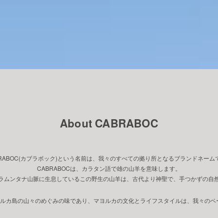
About CABRABOC
BRABOC(カブラボック)という名前は、我々のすべての拠り所となるブランドネーム
CABRABOCは、カラタン語で雄の山羊を意味します。
ラムンタナ山脈に生息しているこの野生の山羊は、古代より神聖で、手つかずの自
マヨルカ島の山々のめぐみの味であり、マヨルカの文化とライフスタイルは、我々の