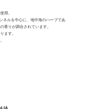
を使用。
ェンネルを中心に、地中海のハーブであ
類の香りが調合されています。
あります。
す。
NJA